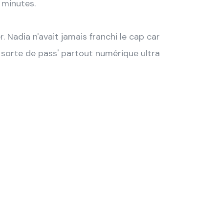
 minutes.
 Nadia n'avait jamais franchi le cap car
e sorte de pass' partout numérique ultra
ental qui
un seul et
 identité