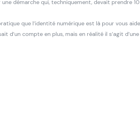
ur une démarche qui, techniquement, devait prendre 10
tique que l’identité numérique est là pour vous aider.
ait d’un compte en plus, mais en réalité il s’agit d’un
, l’identité numérique est un programme gouvernem
accéder à plus de 14 000 plateformes en utilisant 
ompte qui n’a pour seules missions de vérifier votre
pour donner accès.