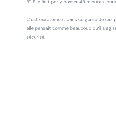
B”. Elle finit par y passer 45 minutes po
C’est exactement dans ce genre de cas pra
elle pensait comme beaucoup qu’il s’agiss
sécurisé.
En effet
permet d'
unique c