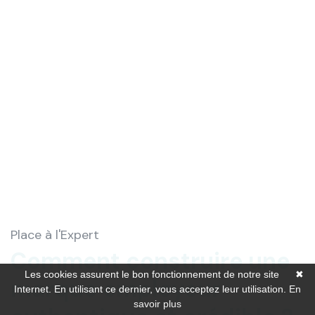
Place à l'Expert
Comment construire une
Les cookies assurent le bon fonctionnement de notre site
✖
marque employeur
Internet. En utilisant ce dernier, vous acceptez leur utilisation.
En
savoir plus