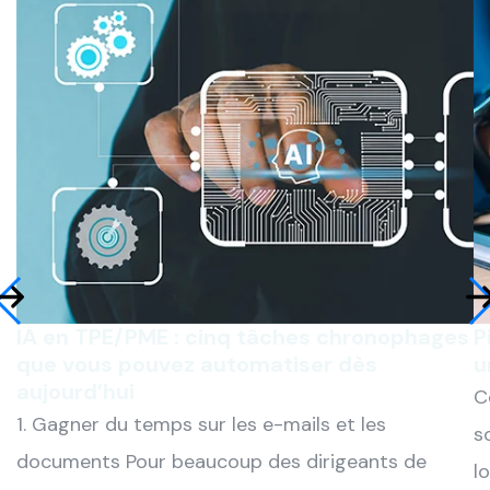
IA en TPE/PME : cinq tâches chronophages
P
que vous pouvez automatiser dès
u
aujourd’hui
C
1. Gagner du temps sur les e-mails et les
s
documents Pour beaucoup des dirigeants de
l