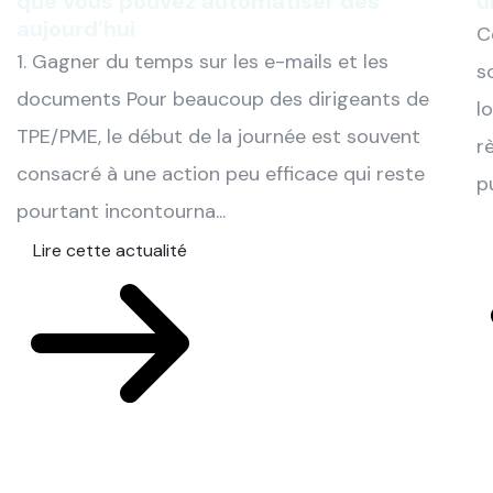
que vous pouvez automatiser dès
u
aujourd’hui
C
1. Gagner du temps sur les e-mails et les
s
documents Pour beaucoup des dirigeants de
l
TPE/PME, le début de la journée est souvent
r
consacré à une action peu efficace qui reste
pu
pourtant incontourna...
Lire cette actualité