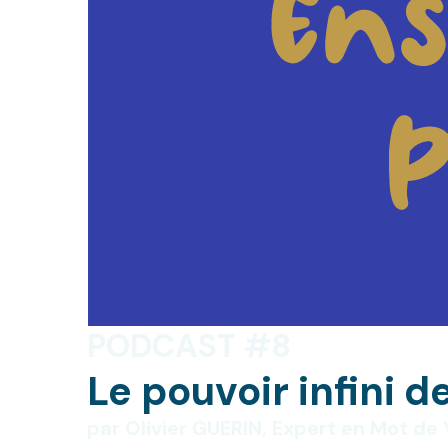
PODCAST #8
Le pouvoir infini 
par Olivier GUERIN, Expert en Mot de