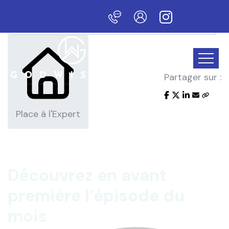
L'actualité du mois
veau site !
Partager sur :
Place à l'Expert
Découvrez en avant
première
l’épisode du
mois