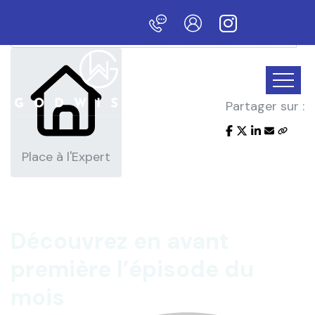
L'actualité du mois
ouveau site !
Partager sur :
Place à l'Expert
Découvrez en avant
première
l’épisode du
mois