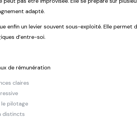
 ne peut pas être improvisée. Elle se prépare sur plusi
agnement adapté.
ue enfin un levier souvent sous-exploité. Elle permet 
giques d’entre-soi.
veaux de rémunération
nces claires
ressive
le pilotage
 distincts