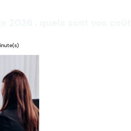
ge 2026 : quels sont vos coût
inute(s)