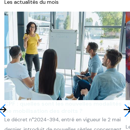
Les actualités du mois
CPF : quelles sont les nouvelles modalités
J
de mobilisation des droits ?
s
?
Le décret n°2024-394, entré en vigueur le 2 mai
L
dernier, introduit de nouvelles règles concernant