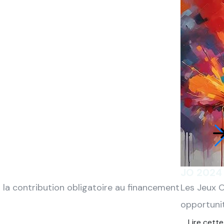
JO 2024 
t la contribution obligatoire au financement
Les Jeux O
opportunit
Lire cette