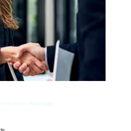
emnisation chômage
ide