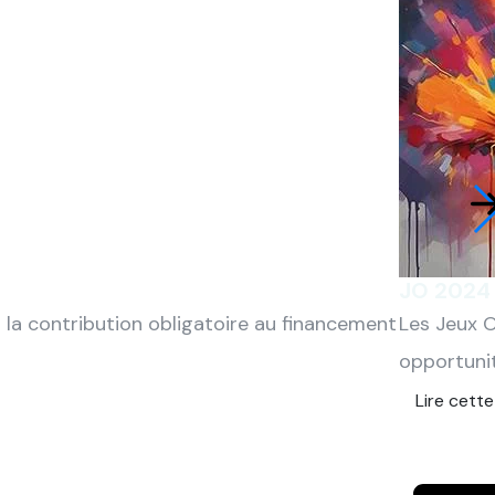
JO 2024 
t la contribution obligatoire au financement
Les Jeux O
opportunit
Lire cette