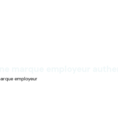
e marque employeur authent
 marque employeur