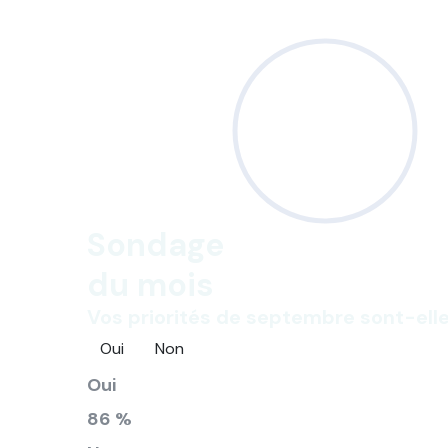
Sondage
du mois
Vos priorités de septembre sont-elle
Oui
Non
Oui
86 %