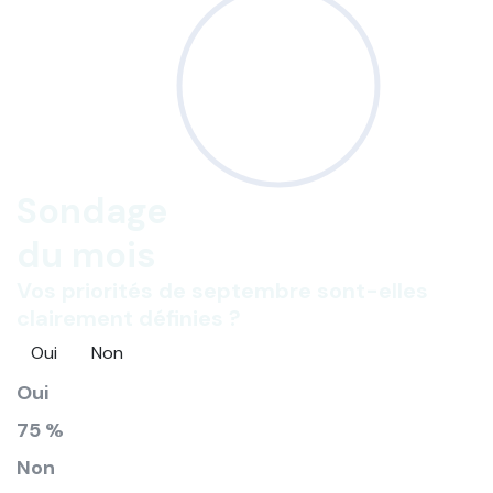
Sondage
du mois
Vos priorités de septembre sont-elles
clairement définies ?
Oui
Non
Oui
75 %
Non