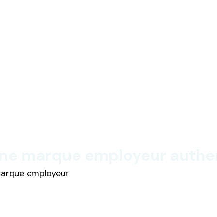
e marque employeur authent
 marque employeur