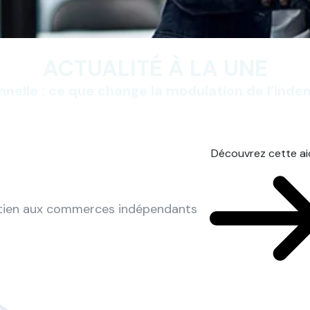
ACTUALITÉ À LA UNE
nnelle : ce que change la modulation de l’ind
Découvrez cette a
utien aux commerces indépendants