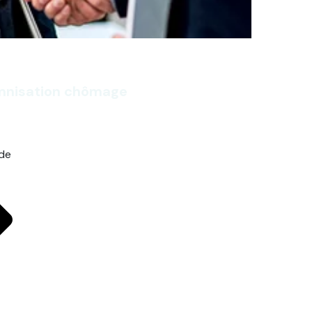
emnisation chômage
ide