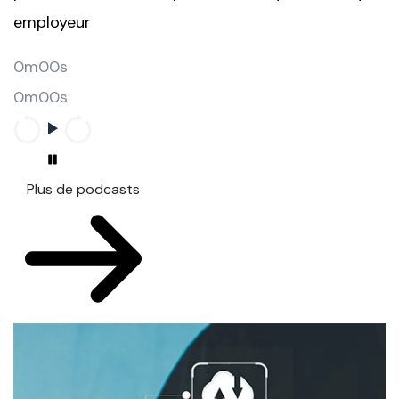
employeur
0m00s
0m00s
Plus de podcasts