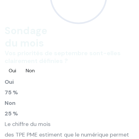
Sondage
du mois
Vos priorités de septembre sont-elles
clairement définies ?
Oui
Non
Oui
75 %
Non
25 %
Le chiffre du mois
des TPE PME estiment que le numérique permet