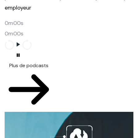
employeur
0m00s
0m00s
Plus de podcasts