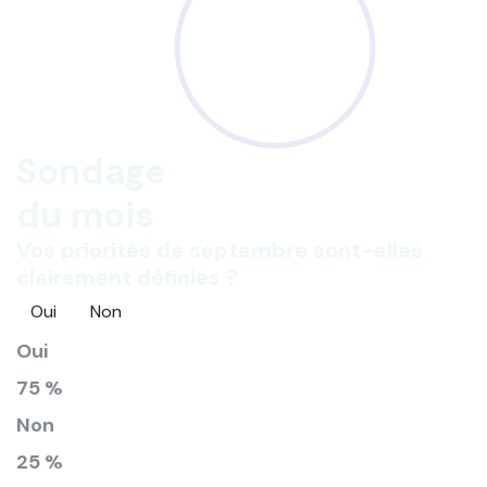
Sondage
du mois
Vos priorités de septembre sont-elles
clairement définies ?
Oui
Non
Oui
75 %
Non
25 %