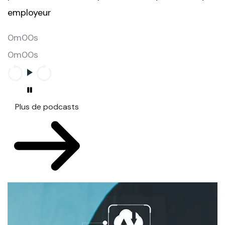
employeur
0m00s
0m00s
Plus de podcasts