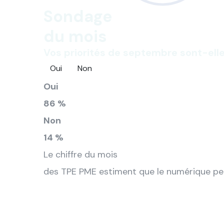
Sondage
du mois
Vos priorités de septembre sont-elle
Oui
Non
Oui
86 %
Non
14 %
Le chiffre du mois
des TPE PME estiment que le numérique per