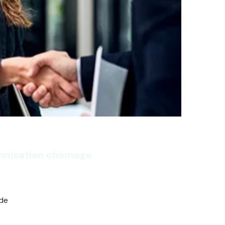
emnisation chômage
ide