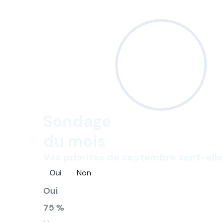
Sondage
du mois
Vos priorités de septembre sont-elle
Oui
Non
Oui
75 %