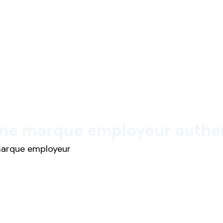
e marque employeur authent
 marque employeur