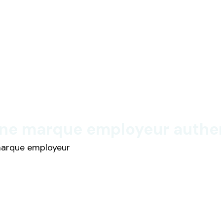
e marque employeur authent
 marque employeur