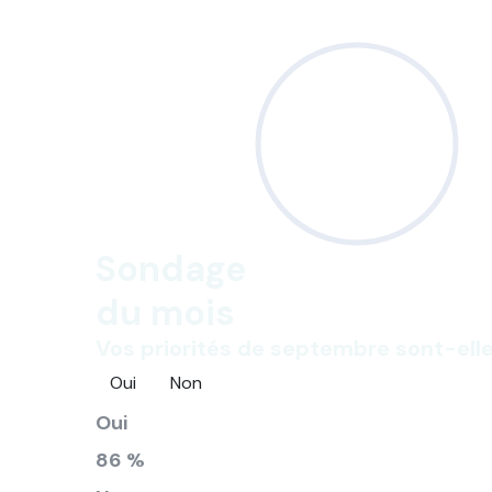
Sondage
du mois
Vos priorités de septembre sont-elle
Oui
Non
Oui
86 %