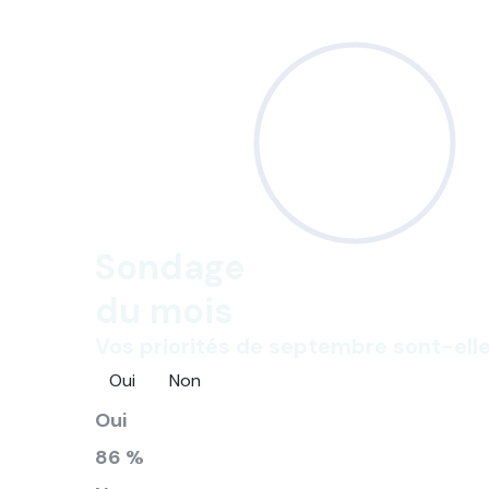
Sondage
du mois
Vos priorités de septembre sont-elle
Oui
Non
Oui
86 %