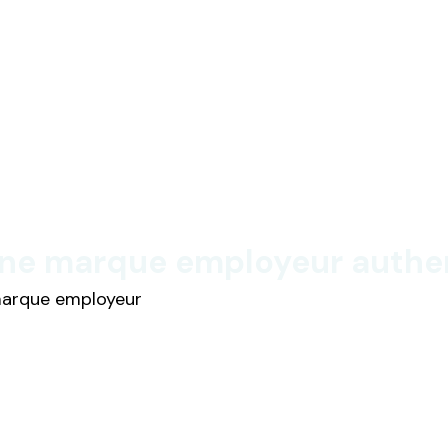
e marque employeur authent
 marque employeur