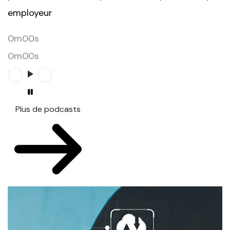
employeur
0m00s
0m00s
Plus de podcasts