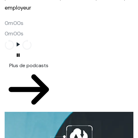
employeur
0m00s
0m00s
Plus de podcasts