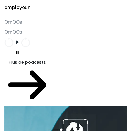
employeur
0m00s
0m00s
Plus de podcasts