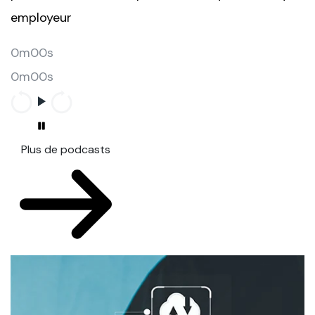
employeur
0m00s
0m00s
Plus de podcasts