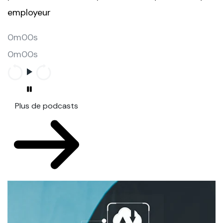
employeur
0m00s
0m00s
Plus de podcasts