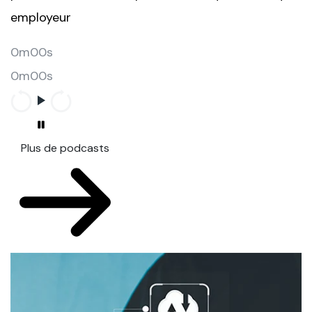
employeur
0m00s
0m00s
Plus de podcasts