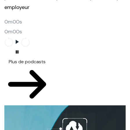
employeur
0m00s
0m00s
Plus de podcasts