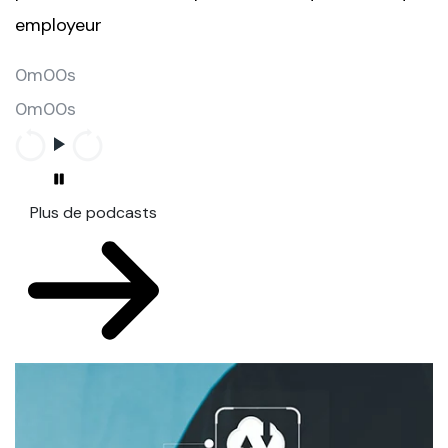
employeur
0m00s
0m00s
Plus de podcasts