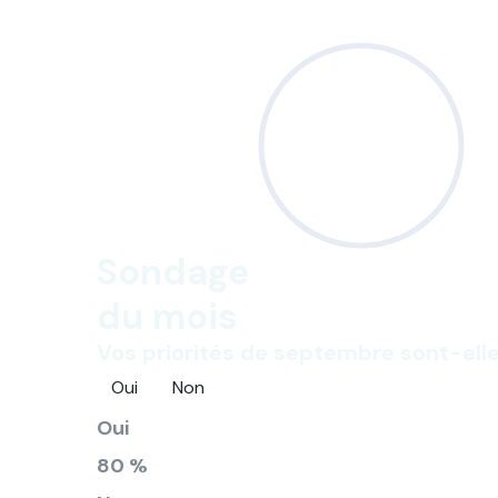
Sondage
du mois
Vos priorités de septembre sont-elle
Oui
Non
Oui
80 %