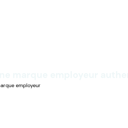
e marque employeur authent
 marque employeur