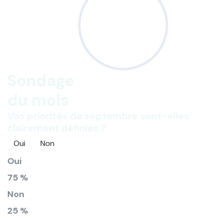
Sondage
du mois
Vos priorités de septembre sont-elles
clairement définies ?
Oui
Non
Oui
75 %
Non
25 %