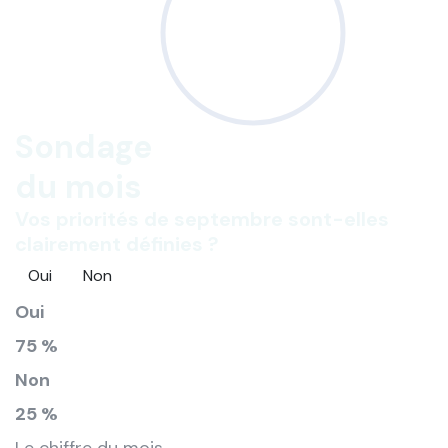
Sondage
du mois
Vos priorités de septembre sont-elles
clairement définies ?
Oui
Non
Oui
75 %
Non
25 %