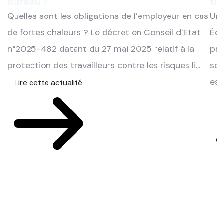
bureau ?
t
Quelles sont les obligations de l’employeur en cas
U
de fortes chaleurs ? Le décret en Conseil d’Etat
É
n°2025-482 datant du 27 mai 2025 relatif à la
p
protection des travailleurs contre les risques li...
s
e
Lire cette actualité