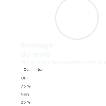
Sondage
du mois
Vos priorités de septembre sont-elle
Oui
Non
Oui
75 %
Non
25 %