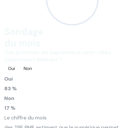
Sondage
du mois
Vos priorités de septembre sont-elles
clairement définies ?
Oui
Non
Oui
83 %
Non
17 %
Le chiffre du mois
des TPE PME estiment que le numérique permet