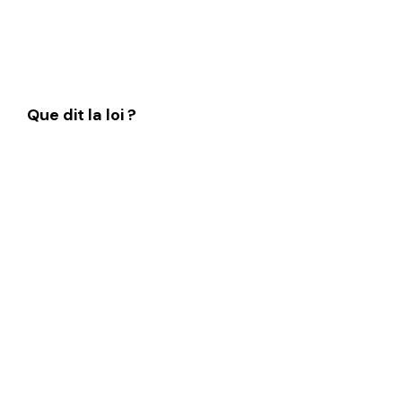
travailleurs handicapés.
Que dit la loi ?
La loi de 1987 exige de chaque
entreprise d’au moins vingt salariés,
d’avoir dans ses effectifs au
minimum 6% de travailleurs
handicapés. Si elle ne répond pas à