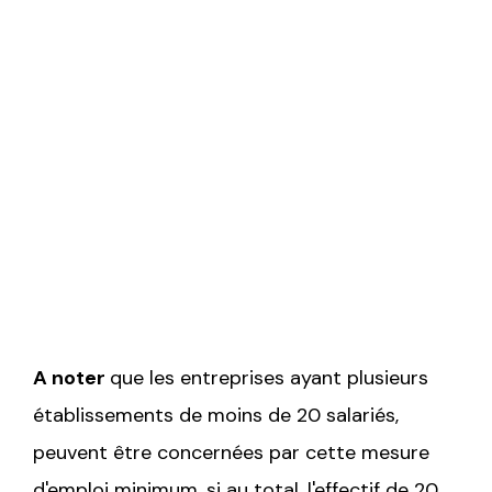
cette obligation, elle doit s’acquitter
d’une contribution au fonds pour
l’insertion professionnelle des
personnes handicapées.
A noter
que les entreprises ayant plusieurs
établissements de moins de 20 salariés,
peuvent être concernées par cette mesure
d'emploi minimum, si au total, l'effectif de 20