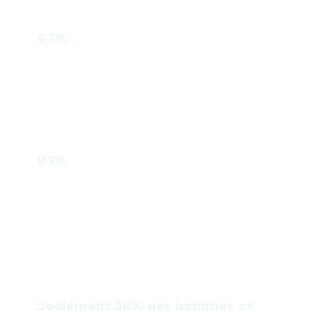
67%
des Français qui n’arrivent pas à
déconnecter complètement du travail
pendant leurs vacances.
93%
des Français estiment que le principal
responsable de l’absence de
déconnexion avec le travail est le
smartphone.
Seulement 38% des hommes et