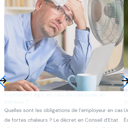
Comment agir en cas de canicule au
C
bureau ?
t
Quelles sont les obligations de l’employeur en cas
U
de fortes chaleurs ? Le décret en Conseil d’Etat
É