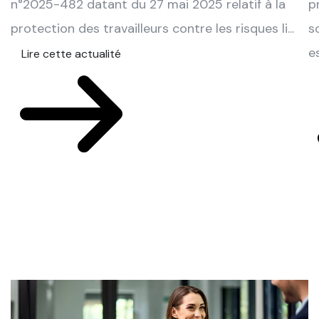
n°2025-482 datant du 27 mai 2025 relatif à la
p
protection des travailleurs contre les risques li...
s
e
Lire cette actualité