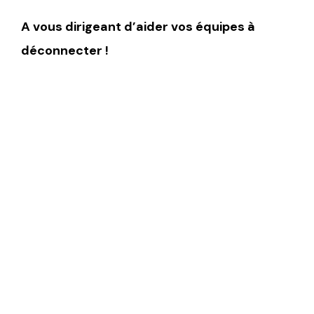
A vous dirigeant d’aider vos équipes à
déconnecter !
En tant que manager, il est
important de montrer le bon
exemple et surtout d’encourager
vos collaborateurs à faire une réelle
pause lorsqu’ils s’absentent, que ce
soit pour un week-end prolongé ou